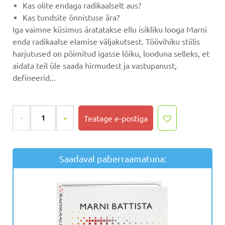
Kas olite endaga radikaalselt aus?
Kas tundsite õnnistuse ära?
Iga vaimne küsimus äratatakse ellu isikliku looga Marni
enda radikaalse elamise väljakutsest. Töövihiku stiilis
harjutused on põimitud igasse lõiku, looduna selleks, et
aidata teil üle saada hirmudest ja vastupanust,
defineerid...
Saadaval paberraamatuna: