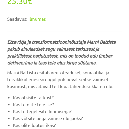
25.30€
Saadavus:
Ilmumas
Ettevõtja ja transformatsiooninõustaja Marni Battista
pakub ainulaadset segu vaimsest tarkusest ja
praktilistest harjutustest, mis on loodud edu ümber
defineerima ja taas teie elus kirge süütama.
Marni Battista esitab neuroteadusel, somaatikal ja
terviklikul enesearengul põhinevat seitse vaimset
küsimust, mis aitavad teil luua tähendusrikkama elu.
Kas otsisite tarkust?
Kas te olite teie ise?
Kas te tegelesite loomisega?
Kas võtsite aega vaimse elu jaoks?
Kas olite lootusrikas?