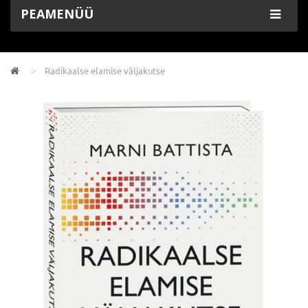
PEAMENÜÜ
Radikaalse elamise väljakutse