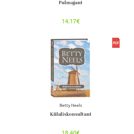
Pulmajant
14.17€
Betty Neels
Külaliskonsultant
18.40€