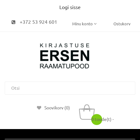
Logi sisse
+372 53 924 601
Minu konto
Ostukorv
Soovikorv (0)
0 toode(t) -