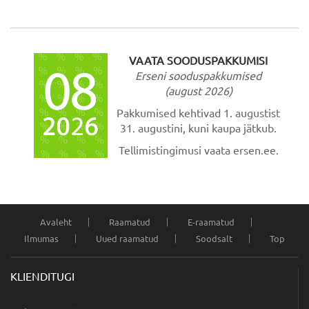
VAATA SOODUSPAKKUMISI
Erseni sooduspakkumised
(august 2026)
Pakkumised kehtivad 1. augustist
31. augustini, kuni kaupa jätkub.
Tellimistingimusi vaata ersen.ee.
Avaleht
Raamatud
E-raamatud
Ilmumas
Uued raamatud
Soodsalt
Top
KLIENDITUGI