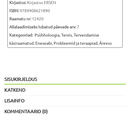
Kirjastus:
Kirjastus ERSEN
ISBN:
9789908621890
Raamatu nr:
12420
Allalaadimiseks lubatud päevade arv:
7
Kategooriad:
Psühholoogia
,
Tervis
,
Tervendamise
käsiraamatud
,
Eneseabi
,
Probleemid ja teraapiad
,
Ärevus
SISUKIRJELDUS
KATKEND
LISAINFO
KOMMENTAARID (0)