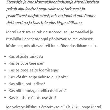
Ettevõtja ja transformatsiooninõustaja Marni Battista
pakub ainulaadset segu vaimsest tarkusest ja
praktilistest harjutustest, mis on loodud edu ümber
defineerima ja taas teie elus kirge süütama.
Marni Battista esitab neuroteadusel, somaatikal ja
terviklikul enesearengul põhinevat seitse vaimset
küsimust, mis aitavad teil luua tähendusrikkama elu.
Kas otsisite tarkust?
Kas te olite teie ise?
Kas te tegelesite loomisega?
Kas võtsite aega vaimse elu jaoks?
Kas olite lootusrikas?
Kas olite endaga radikaalselt aus?
Kas tundsite õnnistuse ära?
Iga vaimne küsimus äratatakse ellu isikliku looga Marni