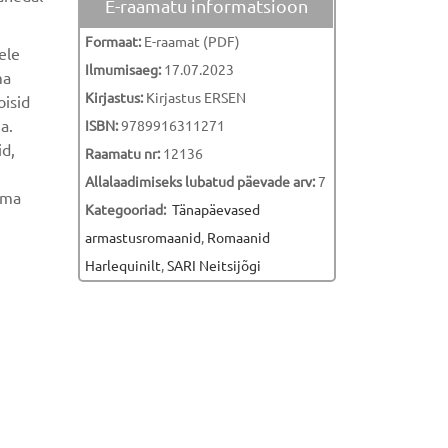
E-raamatu informatsioon
Formaat:
E-raamat (PDF)
ele
Ilmumisaeg:
17.07.2023
ma
Kirjastus:
Kirjastus ERSEN
oisid
a.
ISBN:
9789916311271
id,
Raamatu nr:
12136
Allalaadimiseks lubatud päevade arv:
7
ema
Kategooriad:
Tänapäevased
armastusromaanid
,
Romaanid
Harlequinilt
,
SARI Neitsijõgi