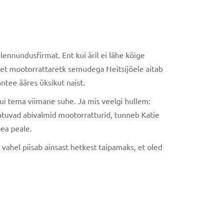
ennundusfirmat. Ent kui äril ei lähe kõige
 et mootorrattaretk semudega Neitsijõele aitab
ntee ääres üksikut naist.
kui tema viimane suhe. Ja mis veelgi hullem:
peatuvad abivalmid mootorratturid, tunneb Katie
ea peale.
vahel piisab ainsast hetkest taipamaks, et oled