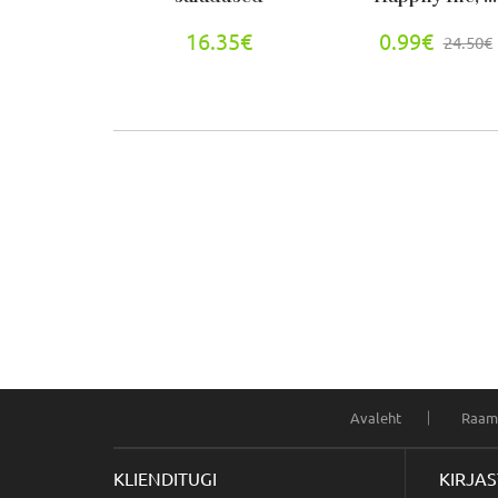
16.35€
0.99€
24.50€
Avaleht
Raam
KLIENDITUGI
KIRJA