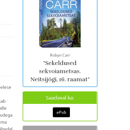
Robyn Carr
"Sekeldused
sekvoiametsas.
Neitsijõgi, 16. raamat"
gelese
Saadaval ka:
kab
alle
ePub
mudega
tema
lähedal