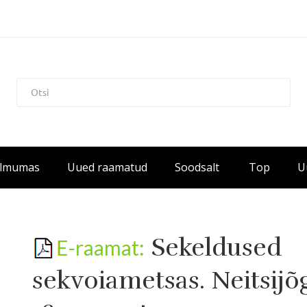
Ilmumas
Uued raamatud
Soodsalt
Top
U
Sekeldused
sekvoiametsas. Neitsijõg