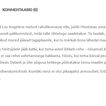
KOMMENTAARID (0)
ud Los Angelese melust rahulikumasse ellu, juhib Montanas oma l
oodi pakkumistest, mida talle ühtelugu saadetakse. Ta loodab,
likud mured jäävad tagaplaanile, kui ta märkab linna lähedal maa
 Neitsijõele jääb katki, kui tema autol lõhkeb rehv – niisamuti 
ie ei saa rehvi vahetamisega hakkama. Niisiis, kui tema kõrval 
rõivais Dylanit ja ühe põgusa hetkega pööratakse tema maailm p
ühendumisfoob. Kumbki neist ei otsi pikaajalist armusuhet. Ent 
.