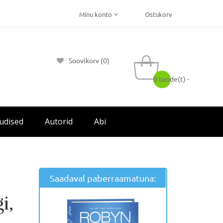
Minu konto
Ostukorv
Soovikorv (0)
0 toode(t) -
udised
Autorid
Abi
Saadaval paberraamatuna:
i,