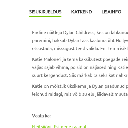
SISUKIRJELDUS
KATKEND
LISAINFO
Endine näitleja Dylan Childress, kes on lahkun
paremini, hakkab Dylan taas kaaluma üht Hollyw
otsustada, missugust teed valida. Ent tema isik
Katie Maloneʼi ja tema kaksikutest poegade reis
väljas sajab vihma, poisid on näljased ning Kat
suurt kergendust. Siis märkab ta seksikat nahk
Katie on mõistlik üksikema ja Dylan paadunud p
leidnud midagi, mis võib su elu jäädavalt muuta
Vaata ka:
Neitsijõgi. Esimene raamat