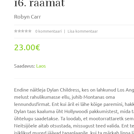
16. raamat
Robyn Carr
0 kommentaari
Lisa kommentaar
23.00€
Saadavus:
Laos
Endine näitleja Dylan Childress, kes on lahkunud Los An
melust rahulikumasse ellu, juhib Montanas oma
lennundusfirmat. Ent kui äril ei lähe kõige paremini, hak
Dylan taas kaaluma üht Hollywoodi pakkumistest, mida t
ühtelugu saadetakse. Ta loodab, et mootorrattaretk se
Neitsijõele aitab otsustada, missugust teed valida. Ent 
isiklikud mured jäävad tagaplaanile, kui ta märkab linna 