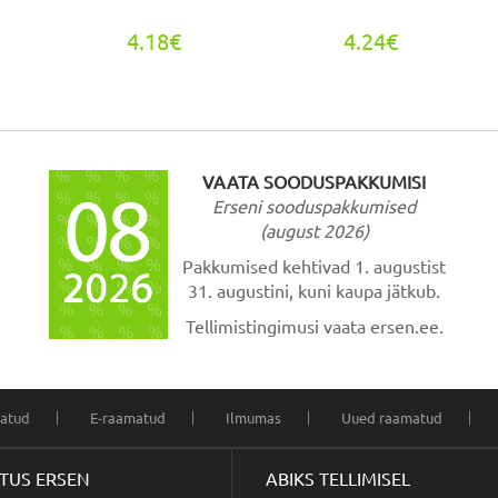
4.18€
4.24€
VAATA SOODUSPAKKUMISI
Erseni sooduspakkumised
(august 2026)
Pakkumised kehtivad 1. augustist
31. augustini, kuni kaupa jätkub.
Tellimistingimusi vaata ersen.ee.
atud
E-raamatud
Ilmumas
Uued raamatud
STUS ERSEN
ABIKS TELLIMISEL