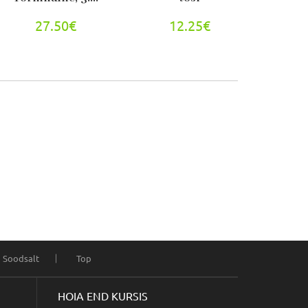
27.50€
12.25€
Soodsalt
Top
HOIA END KURSIS