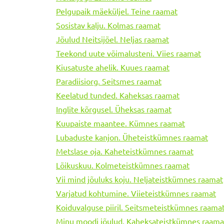
Pelgupaik mäeküljel. Teine raamat
Sosistav kalju. Kolmas raamat
Jõulud Neitsijõel. Neljas raamat
Teekond uute võimalusteni. Viies raamat
Kiusatuste ahelik. Kuues raamat
Paradiisiorg. Seitsmes raamat
Keelatud tunded. Kaheksas raamat
Inglite kõrgusel. Üheksas raamat
Kuupaiste maantee. Kümnes raamat
Lubaduste kanjon. Üheteistkümnes raamat
Metslase oja. Kaheteistkümnes raamat
Lõikuskuu. Kolmeteistkümnes raamat
Vii mind jõuluks koju. Neljateistkümnes raamat
Varjatud kohtumine. Viieteistkümnes raamat
Koiduvalguse piiril. Seitsmeteistkümnes raama
Minu moodi jõulud. Kaheksateistkümnes raama