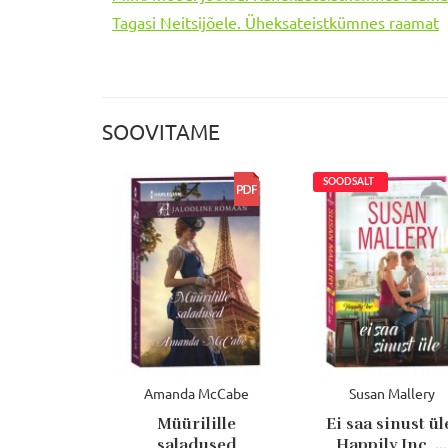
Tagasi Neitsijõele. Üheksateistkümnes raamat
SOOVITAME
Amanda McCabe
Susan Mallery
Müürilille
Ei saa sinust ül
saladused
Happily Inc, ...