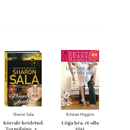
Sharon Sala
Kristan Higgins
Kõrvale heidetud.
Liiga hea, et olla
Tormilaine, 3....
tõsi