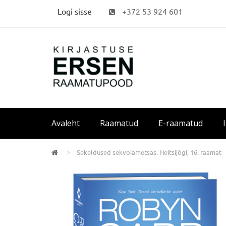
Logi sisse
+372 53 924 601
Avaleht
Raamatud
E-raamatud
Sekeldused sekvoiametsas. Neitsijõgi, 16. raamat