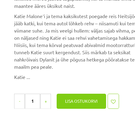
maantee ääres üksikut naist.
Katie Maloneʼi ja tema kaksikutest poegade reis Neitsijõ
jääb katki, kui tema autol lõhkeb rehv – niisamuti kui te
viimane suhe. Ja mis veelgi hullem: väljas sajab vihma, p
on näljased ning Katie ei saa rehvi vahetamisega hakkam
Niisiis, kui tema kõrval peatuvad abivalmid mootorrattur
tunneb Katie suurt kergendust. Siis märkab ta seksikat
nahkrõivais Dylanit ja ühe põgusa hetkega pööratakse t
maailm pea peale.
Katie ...
LISA OSTUKORVI