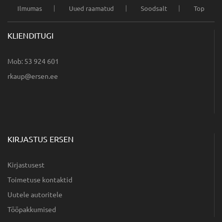
Ilmumas
Uued raamatud
Soodsalt
Top
KLIENDITUGI
Mob: 53 924 601
ee.nesre@puakr
KIRJASTUS ERSEN
Kirjastusest
Toimetuse kontaktid
Uutele autoritele
Tööpakkumised