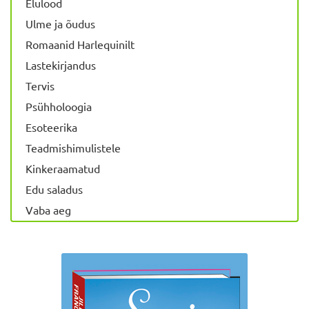
Elulood
Ulme ja õudus
Romaanid Harlequinilt
Lastekirjandus
Tervis
Psühholoogia
Esoteerika
Teadmishimulistele
Kinkeraamatud
Edu saladus
Vaba aeg