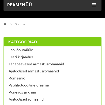
PEAMENÜÜ
Soodsalt
KATEGOORIAD
Lao lõpumüük!
Eesti kirjandus
Tänapäevased armastusromaanid
Ajaloolised armastusromaanid
Romaanid
Psühholoogiline draama
Põnevus ja krimi
Ajaloolised romaanid