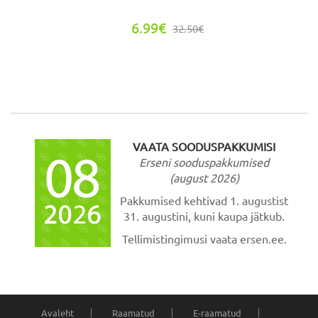
6.99€
32.50€
VAATA SOODUSPAKKUMISI
Erseni sooduspakkumised
(august 2026)
Pakkumised kehtivad 1. augustist
31. augustini, kuni kaupa jätkub.
Tellimistingimusi vaata ersen.ee.
Avaleht
Raamatud
E-raamatud