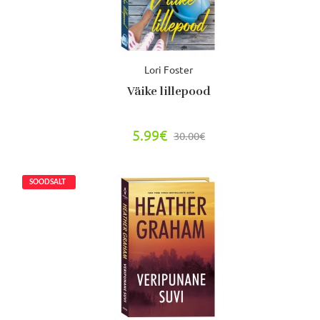
Lori Foster
Väike lillepood
5.99€
30.00€