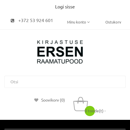
Logi sisse
+372 53 924 601
Minu konto
Ostukorv
Soovikorv (0)
0 toode(t) -