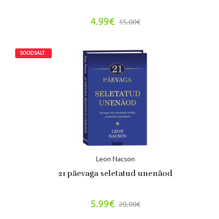
4.99€
15.00€
Leon Nacson
21 päevaga seletatud unenäod
5.99€
20.00€