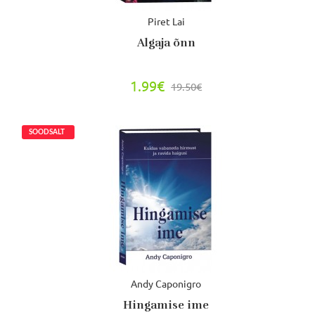
Piret Lai
Algaja õnn
1.99€
19.50€
Andy Caponigro
Hingamise ime