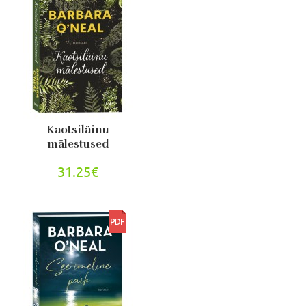
Kaotsiläinu
mälestused
31.25€