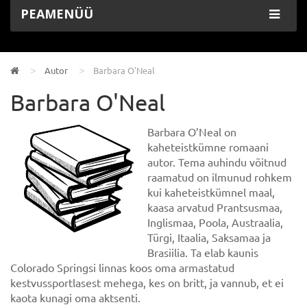
PEAMENÜÜ
Autor
Barbara O'Neal
Barbara O'Neal
Barbara O’Neal on
kaheteistkümne romaani
autor. Tema auhindu võitnud
raamatud on ilmunud rohkem
kui kaheteistkümnel maal,
kaasa arvatud Prantsusmaa,
Inglismaa, Poola, Austraalia,
Türgi, Itaalia, Saksamaa ja
Brasiilia. Ta elab kaunis
Colorado Springsi linnas koos oma armastatud
kestvussportlasest mehega, kes on britt, ja vannub, et ei
kaota kunagi oma aktsenti.