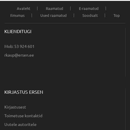
Avaleht
Raamatud
E-raamatud
Ilmumas
Uued raamatud
Soodsalt
Top
KLIENDITUGI
Mob: 53 924 601
ee.nesre@puakr
KIRJASTUS ERSEN
Kirjastusest
Toimetuse kontaktid
Uutele autoritele