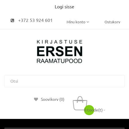
Logi sisse
+372 53 924 601
Minu konto
Ostukorv
Soovikorv (0)
0 toode(t) -