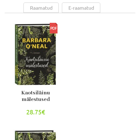
Raamatud
E-raamatud
Kaotsiläinu
mälestused
28.75€