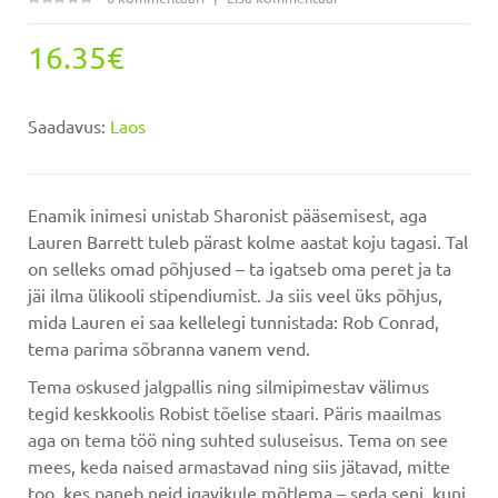
16.35€
Saadavus:
Laos
Enamik inimesi unistab Sharonist pääsemisest, aga
Lauren Barrett tuleb pärast kolme aastat koju tagasi. Tal
on selleks omad põhjused – ta igatseb oma peret ja ta
jäi ilma ülikooli stipendiumist. Ja siis veel üks põhjus,
mida Lauren ei saa kellelegi tunnistada: Rob Conrad,
tema parima sõbranna vanem vend.
Tema oskused jalgpallis ning silmipimestav välimus
tegid keskkoolis Robist tõelise staari. Päris maailmas
aga on tema töö ning suhted suluseisus. Tema on see
mees, keda naised armastavad ning siis jätavad, mitte
too, kes paneb neid igavikule mõtlema – seda seni, kuni