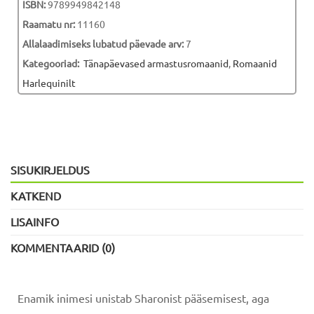
ISBN:
9789949842148
Raamatu nr:
11160
Allalaadimiseks lubatud päevade arv:
7
Kategooriad:
Tänapäevased armastusromaanid
,
Romaanid
Harlequinilt
SISUKIRJELDUS
KATKEND
LISAINFO
KOMMENTAARID (0)
Enamik inimesi unistab Sharonist pääsemisest, aga