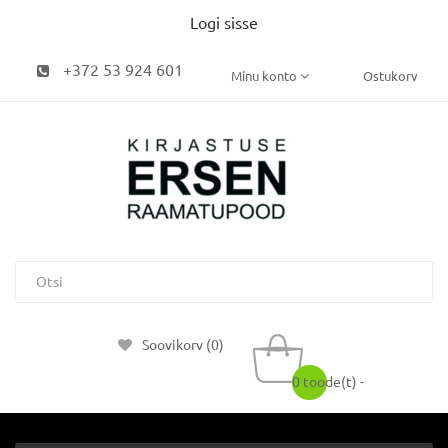
Logi sisse
+372 53 924 601
Minu konto
Ostukorv
Soovikorv (0)
0 toode(t) -