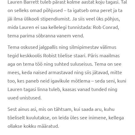
Lauren Barrett tuleb pärast kolme aastat koju tagasi. Tal
on selleks omad põhjused – ta igatseb oma peret ja ta
jäi ilma ülikooli stipendiumist. Ja siis veel üks põhjus,
mida Lauren ei saa kellelegi tunnistada: Rob Conrad,
tema parima sõbranna vanem vend.
Tema oskused jalgpallis ning silmipimestav välimus
tegid keskkoolis Robist tõelise staari. Päris maailmas
aga on tema töö ning suhted suluseisus. Tema on see
mees, keda naised armastavad ning siis jätavad, mitte
too, kes paneb neid igavikule mõtlema – seda seni, kuni
Lauren tagasi linna tuleb, kaasas vanad tunded ning
uued unistused.
Sest ainus asi, mis on tähtsam, kui saada aru, kuhu
tõeliselt kuulutakse, on leida üles see inimene, kellega
ollakse kokku määratud.