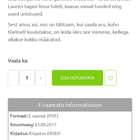
Lauren tagasi linna tuleb, kaasas vanad tunded ning
uued unistused.
Sest ainus asi, mis on tähtsam, kui saada aru, kuhu
tõeliselt kuulutakse, on leida üles see inimene, kellega
ollakse kokku määratud.
Vaata
ka
:
LISA OSTUKORVI
E-raamatu informatsioon
Formaat:
E-raamat (PDF)
Ilmumisaeg:
03.08.2017
Kirjastus:
Kirjastus ERSEN