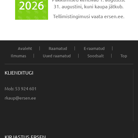
31. augustini, kuni kaupa jätkub.
Tellimistingimusi vaata ersen.ee.
Avaleht
Raamatud
E-raamatud
Ilmumas
Uued raamatud
Soodsalt
Top
KLIENDITUGI
Mob: 53 924 601
ee.nesre@puakr
KIRJASTUS ERSEN