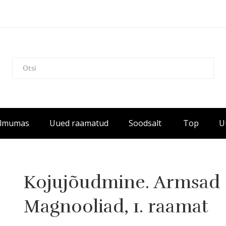
Ilmumas
Uued raamatud
Soodsalt
Top
U
Kojujõudmine. Armsad
Magnooliad, 1. raamat