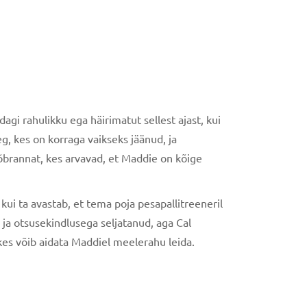
gi rahulikku ega häirimatut sellest ajast, kui
, kes on korraga vaikseks jäänud, ja
sõbrannat, kes arvavad, et Maddie on kõige
kui ta avastab, et tema poja pesapallitreeneril
ja otsusekindlusega seljatanud, aga Cal
es võib aidata Maddiel meelerahu leida.