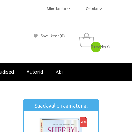
Minu konto
Ostukorv
Soovikorv (0)
0 toode(t) -
udised
Autorid
Abi
Saadaval e-raamatuna: