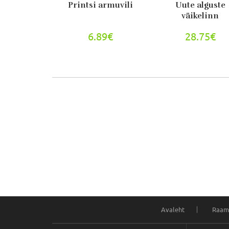
Printsi armuvili
Uute alguste
väikelinn
6.89€
28.75€
Avaleht
Raam