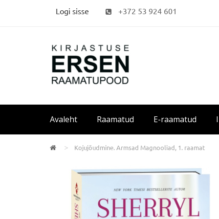
Logi sisse
+372 53 924 601
Avaleht
Raamatud
E-raamatud
Kojujõudmine. Armsad Magnooliad, 1. raamat