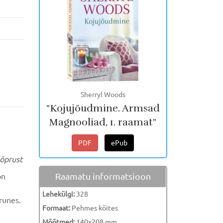
Sherryl Woods
"Kojujõudmine. Armsad
Magnooliad, 1. raamat"
PDF
ePub
sõprust
Raamatu informatsioon
on
Lehekülgi:
328
urunes.
Formaat:
Pehmes köites
Mõõtmed:
140x208 mm