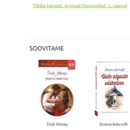
Tükike taevast. Armsad Magnooliad, 2. raamat
SOOVITAME
Trish Morey
Donna Ashcroft