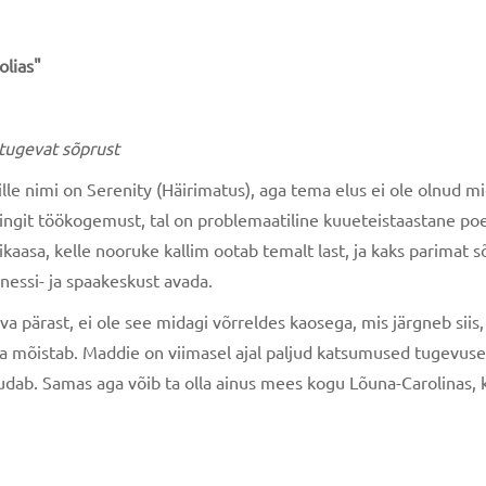
olias"
 tugevat sõprust
e nimi on Serenity (Häirimatus), aga tema elus ei ole olnud mida
ingit töökogemust, tal on problemaatiline kuueteistaastane poeg
kaasa, kelle nooruke kallim ootab temalt last, ja kaks parimat 
nessi- ja spaakeskust avada.
 pärast, ei ole see midagi võrreldes kaosega, mis järgneb siis, 
a mõistab. Maddie on viimasel ajal paljud katsumused tugevuse 
dab. Samas aga võib ta olla ainus mees kogu Lõuna-Carolinas, k