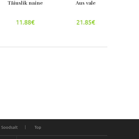
Täiuslik naine
Aus vale
11.88€
21.85€
Soodsalt
Top