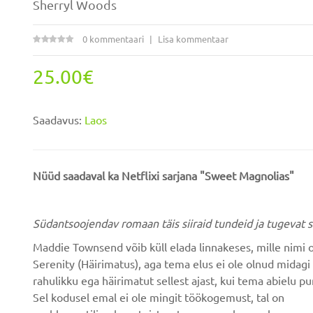
Sherryl Woods
0 kommentaari
Lisa kommentaar
25.00€
Saadavus:
Laos
Nüüd saadaval ka Netflixi sarjana "Sweet Magnolias"
Südantsoojendav romaan täis siiraid tundeid ja tugevat 
Maddie Townsend võib küll elada linnakeses, mille nimi 
Serenity (Häirimatus), aga tema elus ei ole olnud midagi
rahulikku ega häirimatut sellest ajast, kui tema abielu p
Sel kodusel emal ei ole mingit töökogemust, tal on