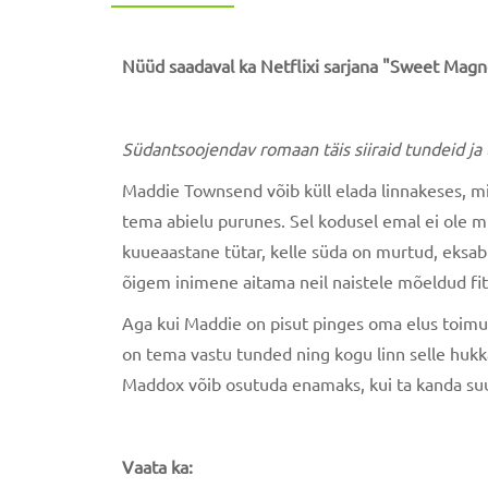
Nüüd saadaval ka Netflixi sarjana "Sweet Magn
Südantsoojendav romaan täis siiraid tundeid ja
Maddie Townsend võib küll elada linnakeses, mill
tema abielu purunes. Sel kodusel emal ei ole m
kuueaastane tütar, kelle süda on murtud, eksabi
õigem inimene aitama neil naistele mõeldud fit
Aga kui Maddie on pisut pinges oma elus toimuva
on tema vastu tunded ning kogu linn selle hukk
Maddox võib osutuda enamaks, kui ta kanda suu
Vaata ka: