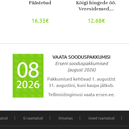
Päästetud
Kõigi hingede öö.
Veresidemed,...
16.35€
12.68€
VAATA SOODUSPAKKUMISI
Erseni sooduspakkumised
(august 2026)
Pakkumised kehtivad 1. augustist
31. augustini, kuni kaupa jätkub.
Tellimistingimusi vaata ersen.ee.
atud
E-raamatud
Ilmumas
Uued raamatud