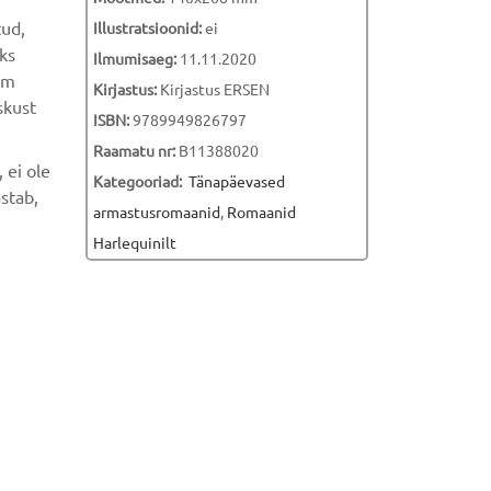
tud,
Illustratsioonid:
ei
aks
Ilmumisaeg:
11.11.2020
em
Kirjastus:
Kirjastus ERSEN
skust
ISBN:
9789949826797
Raamatu nr:
B11388020
 ei ole
Kategooriad:
Tänapäevased
astab,
armastusromaanid
,
Romaanid
Harlequinilt