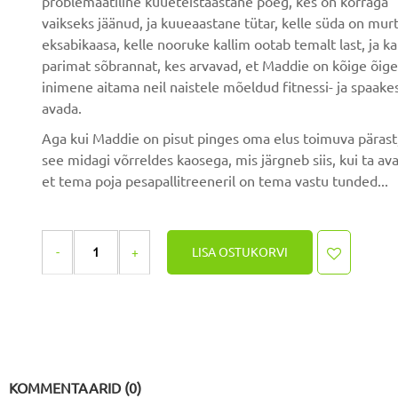
problemaatiline kuueteistaastane poeg, kes on korraga
vaikseks jäänud, ja kuueaastane tütar, kelle süda on mur
eksabikaasa, kelle nooruke kallim ootab temalt last, ja k
parimat sõbrannat, kes arvavad, et Maddie on kõige õig
inimene aitama neil naistele mõeldud fitnessi- ja spaake
avada.
Aga kui Maddie on pisut pinges oma elus toimuva pärast,
see midagi võrreldes kaosega, mis järgneb siis, kui ta av
et tema poja pesapallitreeneril on tema vastu tunded...
LISA OSTUKORVI
KOMMENTAARID (0)