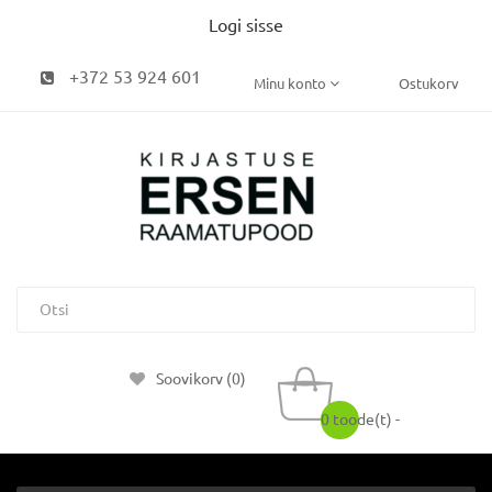
Logi sisse
+372 53 924 601
Minu konto
Ostukorv
Soovikorv (0)
0 toode(t) -