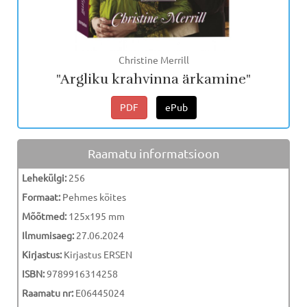
Christine Merrill
"Argliku krahvinna ärkamine"
PDF
ePub
Raamatu informatsioon
Lehekülgi:
256
Formaat:
Pehmes köites
Mõõtmed:
125x195 mm
Ilmumisaeg:
27.06.2024
Kirjastus:
Kirjastus ERSEN
ISBN:
9789916314258
Raamatu nr:
E06445024