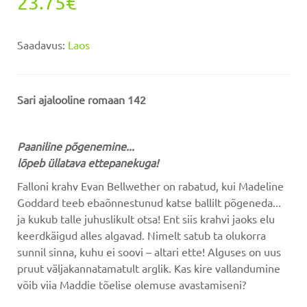
23.75€
Saadavus:
Laos
Sari ajalooline romaan 142
Paaniline põgenemine...
lõpeb üllatava ettepanekuga!
Falloni krahv Evan Bellwether on rabatud, kui Madeline
Goddard teeb ebaõnnestunud katse ballilt põgeneda...
ja kukub talle juhuslikult otsa! Ent siis krahvi jaoks elu
keerdkäigud alles algavad. Nimelt satub ta olukorra
sunnil sinna, kuhu ei soovi – altari ette! Alguses on uus
pruut väljakannatamatult arglik. Kas kire vallandumine
võib viia Maddie tõelise olemuse avastamiseni?