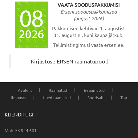
VAATA SOODUSPAKKUMISI
Erseni sooduspakkumised
(august 2026)
Pakkumised kehtivad 1. augustist
31. augustini, kuni kaupa jätkub.
Tellimistingimusi vaata ersen.ee.
Kirjastuse ERSEN raamatupood
Avaleht
Raamatud
E-raamatud
Ilmumas
Uued raamatud
Soodsalt
Top
KLIENDITUGI
Mob: 53 924 601