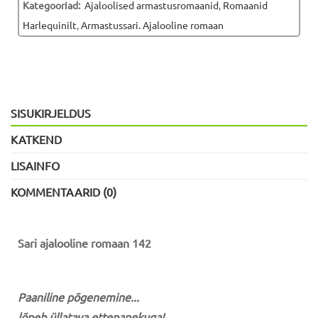
Kategooriad:
Ajaloolised armastusromaanid
,
Romaanid
Harlequinilt
,
Armastussari. Ajalooline romaan
SISUKIRJELDUS
KATKEND
LISAINFO
KOMMENTAARID (0)
Sari ajalooline romaan 142
Paaniline põgenemine...
lõpeb üllatava ettepanekuga!