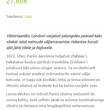
27.60€
Saadavus:
Laos
Viktoriaanliku Londoni varjatud salongides
peavad kaks
söakat naist
vaimude väljamanamise riskantse kunsti
abil
jahti tõele ja õiglusele.
1873. Ühes Pariisi äärelinna hüljatud
château
ʼs
hakatakse kuulsa spiritisti Vaudeline DʼAllaireʼi
juhatusel läbi viima sünget seanssi. Ta on üleilmselt
tuntud oskuse poolest mõrvaohvrite vaime välja
kutsuda, et tapja isik kindlaks teha, ja tema võimed on
ühtviisi nõutud nii leskede kui ka kohtu-uurijate seas.
Lenna Wickes on tulnud Pariisi otsima vastuseid õe
surma kohta, kuid selleks peab ta astuma tundmatusega
silmitsi ja ületama oma loogikapõhise eelarvamuse