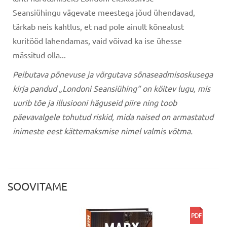
Seansiühingu vägevate meestega jõud ühendavad,
tärkab neis kahtlus, et nad pole ainult kõnealust
kuritööd lahendamas, vaid võivad ka ise ühesse
mässitud olla...
Peibutava põnevuse ja võrgutava sõnaseadmisoskusega
kirja
pandud „Londoni Seansiühing“ on köitev lugu, mis
uurib tõe ja
illusiooni häguseid piire ning toob
päevavalgele tohutud riskid,
mida naised on armastatud
inimeste eest kättemaksmise nimel
valmis võtma.
SOOVITAME