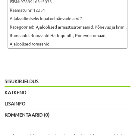
ISBN:
9789916315033
Raamatu nr:
12251
Allalaadimiseks lubatud päevade arv:
7
Kategooriad:
Ajaloolised armastusromaanid
,
Põnevus ja krimi
,
Romaanid
,
Romaanid Harlequinilt
,
Põnevusromaan
,
Ajaloolised romaanid
SISUKIRJELDUS
KATKEND
LISAINFO
KOMMENTAARID (0)