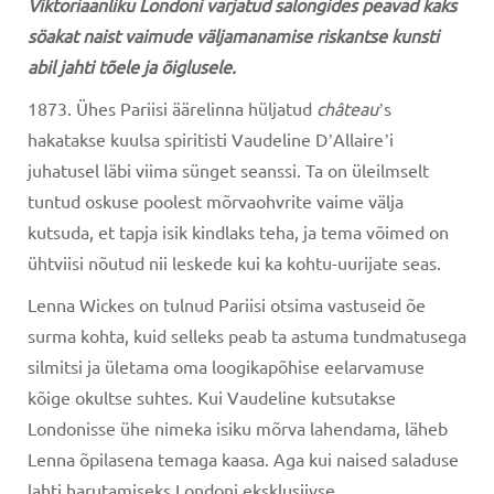
Viktoriaanliku Londoni varjatud salongides
peavad kaks
söakat naist
vaimude väljamanamise riskantse kunsti
abil
jahti tõele ja õiglusele.
1873. Ühes Pariisi äärelinna hüljatud
château
ʼs
hakatakse kuulsa spiritisti Vaudeline DʼAllaireʼi
juhatusel läbi viima sünget seanssi. Ta on üleilmselt
tuntud oskuse poolest mõrvaohvrite vaime välja
kutsuda, et tapja isik kindlaks teha, ja tema võimed on
ühtviisi nõutud nii leskede kui ka kohtu-uurijate seas.
Lenna Wickes on tulnud Pariisi otsima vastuseid õe
surma kohta, kuid selleks peab ta astuma tundmatusega
silmitsi ja ületama oma loogikapõhise eelarvamuse
kõige okultse suhtes. Kui Vaudeline kutsutakse
Londonisse ühe nimeka isiku mõrva lahendama, läheb
Lenna õpilasena temaga kaasa. Aga kui naised saladuse
lahti harutamiseks Londoni eksklusiivse