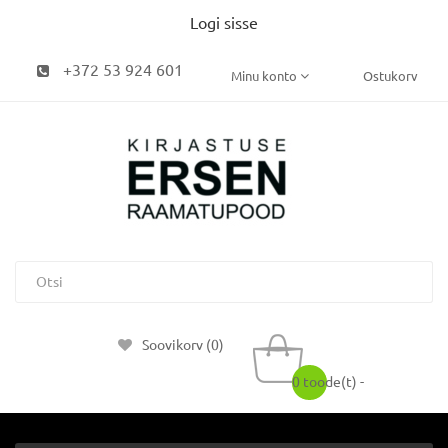
Logi sisse
+372 53 924 601
Minu konto
Ostukorv
Soovikorv (0)
0 toode(t) -