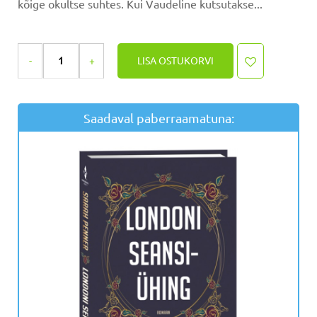
kõige okultse suhtes. Kui Vaudeline kutsutakse...
LISA OSTUKORVI
Saadaval paberraamatuna: