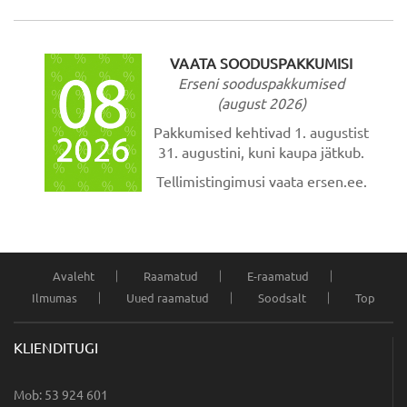
VAATA SOODUSPAKKUMISI
Erseni sooduspakkumised
(august 2026)
Pakkumised kehtivad 1. augustist
31. augustini, kuni kaupa jätkub.
Tellimistingimusi vaata ersen.ee.
Avaleht
Raamatud
E-raamatud
Ilmumas
Uued raamatud
Soodsalt
Top
KLIENDITUGI
Mob: 53 924 601