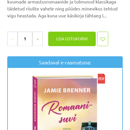
kuumade armastusromaanide ja tolmunud klassikaga
täidetud riiulite vahele ning püüdes minevikus tehtud
vigu heastada. Aga kuna uue käsikirja tähtaeg l...
LISA OSTUKORVI
Saadaval e-raamatuna: