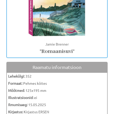
Jamie Brenner
"Romaanisuvi"
Raamatu informatsioon
Lehekülgi:
352
Formaat:
Pehmes köites
Mõõtmed:
125x195 mm
Illustratsioonid:
ei
Ilmumisaeg:
15.05.2025
Kirjastus:
Kirjastus ERSEN