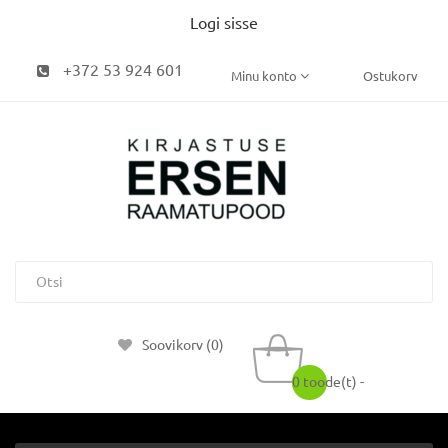
Logi sisse
+372 53 924 601
Minu konto
Ostukorv
Soovikorv (0)
0 toode(t) -