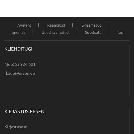
Avaleht
Raamatud
E-raamatud
Ilmumas
Uued raamatud
Soodsalt
Top
KLIENDITUGI
Mob: 53 924 601
ee.nesre@puakr
KIRJASTUS ERSEN
Kirjastusest