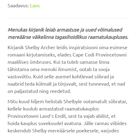
Saadavus:
Laos
Menukas kirjanik leiab armastuse ja uued võimalused
mereäärse väikelinna tagasihoidlikus raamatukaupluses.
Kirjanik Shelby Archer leidis inspiratsiooni oma esimese
romaani kirjutamiseks, elades Cape Codi Provincetowni
maalilises ümbruses. Kui ta tuleb samasse linna
tähistama oma menuki ilmumist, ootab ta sooja
vastuvõttu. Kuid selle asemel kohtlevad sõbrad ja
naabrid teda külmalt ja tõrjuvalt, sest tunnevad, et nad
on paljastatud ning reedetud.
Mitu kuud hiljem helistab Shelbyle ootamatult sõbratar,
kellele kuulub armastatud raamatukauplus
Provincetowni Landʼs Endil, sest ta vajab abilist, et
hoida kauplus suvekuudel avatuna. Jälle rannas viibides
keskendub Shelby mereäärsele poekesele, varjudes