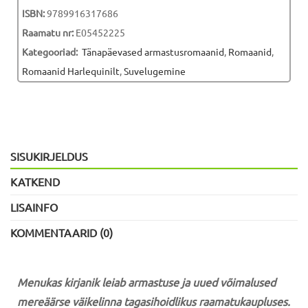
ISBN:
9789916317686
Raamatu nr:
E05452225
Kategooriad:
Tänapäevased armastusromaanid
,
Romaanid
,
Romaanid Harlequinilt
,
Suvelugemine
SISUKIRJELDUS
KATKEND
LISAINFO
KOMMENTAARID (0)
Menukas kirjanik leiab armastuse ja uued võimalused
mereäärse väikelinna tagasihoidlikus raamatukaupluses.