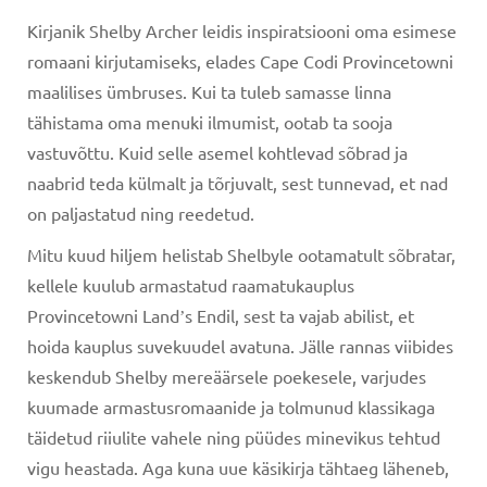
Kirjanik Shelby Archer leidis inspiratsiooni oma esimese
romaani kirjutamiseks, elades Cape Codi Provincetowni
maalilises ümbruses. Kui ta tuleb samasse linna
tähistama oma menuki ilmumist, ootab ta sooja
vastuvõttu. Kuid selle asemel kohtlevad sõbrad ja
naabrid teda külmalt ja tõrjuvalt, sest tunnevad, et nad
on paljastatud ning reedetud.
Mitu kuud hiljem helistab Shelbyle ootamatult sõbratar,
kellele kuulub armastatud raamatukauplus
Provincetowni Landʼs Endil, sest ta vajab abilist, et
hoida kauplus suvekuudel avatuna. Jälle rannas viibides
keskendub Shelby mereäärsele poekesele, varjudes
kuumade armastusromaanide ja tolmunud klassikaga
täidetud riiulite vahele ning püüdes minevikus tehtud
vigu heastada. Aga kuna uue käsikirja tähtaeg läheneb,