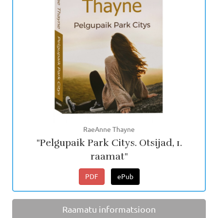
RaeAnne Thayne
"Pelgupaik Park Citys. Otsijad, 1.
raamat"
PDF
ePub
Raamatu informatsioon