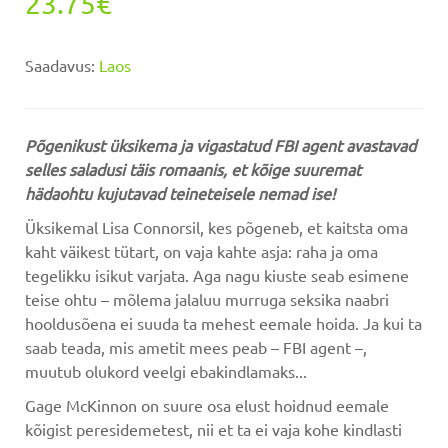
23.75€
Saadavus:
Laos
Põgenikust üksikema ja vigastatud FBI agent avastavad
selles saladusi täis romaanis, et kõige suuremat
hädaohtu kujutavad teineteisele nemad ise!
Üksikemal Lisa Connorsil, kes põgeneb, et kaitsta oma
kaht väikest tütart, on vaja kahte asja: raha ja oma
tegelikku isikut varjata. Aga nagu kiuste seab esimene
teise ohtu – mõlema jalaluu murruga seksika naabri
hooldusõena ei suuda ta mehest eemale hoida. Ja kui ta
saab teada, mis ametit mees peab – FBI agent –,
muutub olukord veelgi ebakindlamaks...
Gage McKinnon on suure osa elust hoidnud eemale
kõigist peresidemetest, nii et ta ei vaja kohe kindlasti