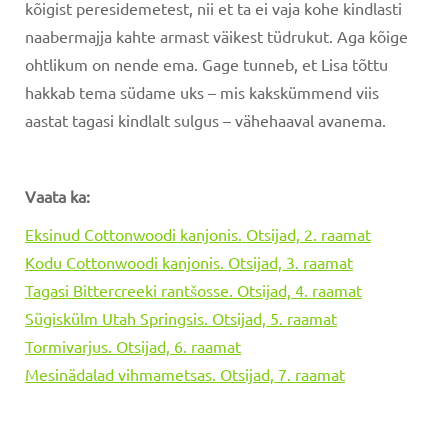
kõigist peresidemetest, nii et ta ei vaja kohe kindlasti
naabermajja kahte armast väikest tüdrukut. Aga kõige
ohtlikum on nende ema. Gage tunneb, et Lisa tõttu
hakkab tema südame uks – mis kakskümmend viis
aastat tagasi kindlalt sulgus – vähehaaval avanema.
Vaata ka:
Eksinud Cottonwoodi kanjonis. Otsijad, 2. raamat
Kodu Cottonwoodi kanjonis. Otsijad, 3. raamat
Tagasi Bittercreeki rantšosse. Otsijad, 4. raamat
Sügiskülm Utah Springsis. Otsijad, 5. raamat
Tormivarjus. Otsijad, 6. raamat
Mesinädalad vihmametsas. Otsijad, 7. raamat