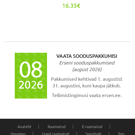
16.35€
VAATA SOODUSPAKKUMISI
Erseni sooduspakkumised
(august 2026)
Pakkumised kehtivad 1. augustist
31. augustini, kuni kaupa jätkub.
Tellimistingimusi vaata ersen.ee.
Avaleht
Raamatud
E-raamatud
Ilmumas
Uued raamatud
Soodsalt
Top