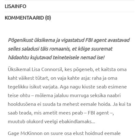
LISAINFO
KOMMENTAARID (0)
Põgenikust üksikema ja vigastatud FBI agent avastavad
selles saladusi täis romaanis, et kõige suuremat
hädaohtu kujutavad teineteisele nemad ise!
Üksikemal Lisa Connorsil, kes põgeneb, et kaitsta oma
kaht väikest tütart, on vaja kahte asja: raha ja oma
tegelikku isikut varjata. Aga nagu kiuste seab esimene
teise ohtu – mõlema jalaluu murruga seksika naabri
hooldusõena ei suuda ta mehest eemale hoida. Ja kui ta
saab teada, mis ametit mees peab – FBI agent –,
muutub olukord veelgi ebakindlamaks...
Gage McKinnon on suure osa elust hoidnud eemale