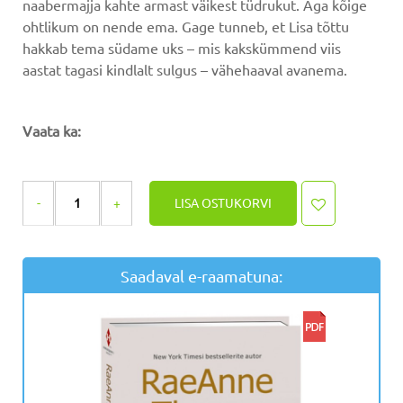
naabermajja kahte armast väikest tüdrukut. Aga kõige
ohtlikum on nende ema. Gage tunneb, et Lisa tõttu
hakkab tema südame uks – mis kakskümmend viis
aastat tagasi kindlalt sulgus – vähehaaval avanema.
Vaata ka:
LISA OSTUKORVI
Saadaval e-raamatuna: