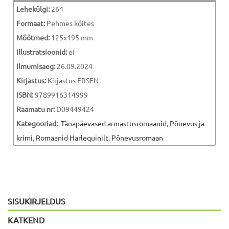
Lehekülgi:
264
Formaat:
Pehmes köites
Mõõtmed:
125x195 mm
Illustratsioonid:
ei
Ilmumisaeg:
26.09.2024
Kirjastus:
Kirjastus ERSEN
ISBN:
9789916314999
Raamatu nr:
D09449424
Kategooriad:
Tänapäevased armastusromaanid
,
Põnevus ja
krimi
,
Romaanid Harlequinilt
,
Põnevusromaan
SISUKIRJELDUS
KATKEND