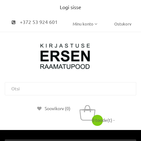
Logi sisse
+372 53 924 601
Minu konto
Ostukorv
Soovikorv (0)
0 toode(t) -